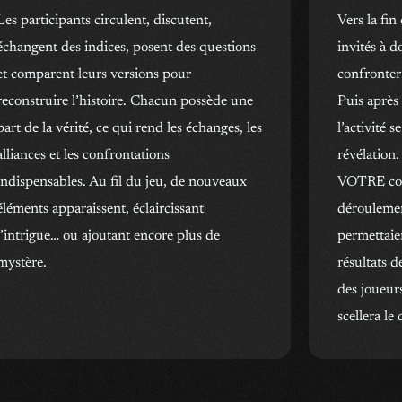
Les participants circulent, discutent,
Vers la fin
échangent des indices, posent des questions
invités à d
et comparent leurs versions pour
confronter
reconstruire l’histoire. Chacun possède une
Puis après
part de la vérité, ce qui rend les échanges, les
l’activité
alliances et les confrontations
révélation
indispensables. Au fil du jeu, de nouveaux
VOTRE conc
éléments apparaissent, éclaircissant
déroulement
l’intrigue… ou ajoutant encore plus de
permettaien
mystère.
résultats d
des joueurs
scellera le 