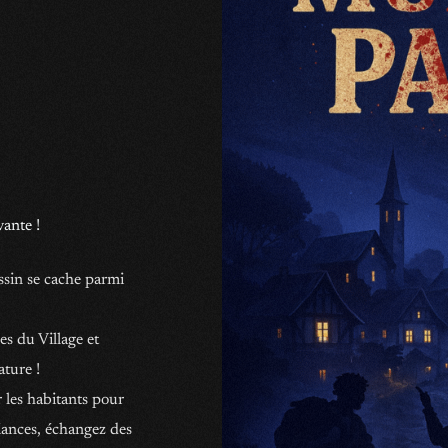
vante !
assin se cache parmi
s du Village et
ature !
r les habitants pour
liances, échangez des