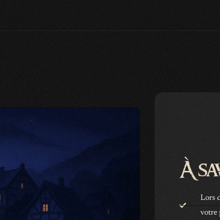
À sa
Lors d
votre