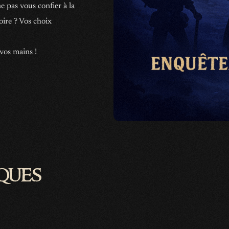
 pas vous confier à la
oire ? Vos choix
 vos mains !
ques