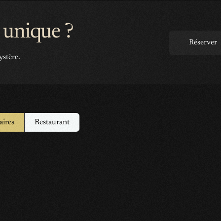
 unique ?
Réserver
ystère.
aires
Restaurant