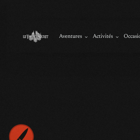
Aventures
Activités
Occasi
Murder Party
Escape game
Lancer de hach
À la découverte du village
Adapté aux enfants
À la poursuite des grimoires
La tour de l’Archimage
Mini Golf
Offrir 
Jeu de piste
Enquêtes
La chasse au tr