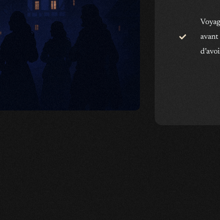
Voyage
avant 
d’avo