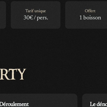
Tarif unique
Offert
30€ / pers.
1 boisson
rty
Déroulement
Le dén