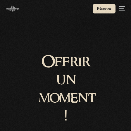
Réserver
Offrir
un
moment
!